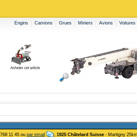
Engins
Camions
Grues
Miniers
Avions
Voitures
Acheter cet article
 768 11 45 ou
par email
,
1925 Châtelard Suisse
- Martigny 25