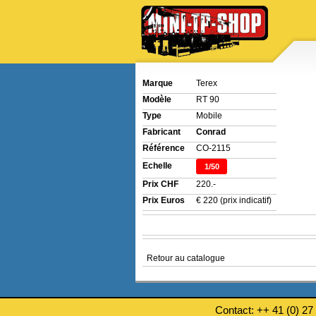
Marque
Terex
Modèle
RT 90
Type
Mobile
Fabricant
Conrad
Référence
CO-2115
Echelle
1/50
Prix CHF
220.-
Prix Euros
€ 220 (prix indicatif)
Retour au catalogue
Contact: ++ 41 (0) 27