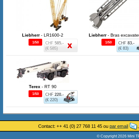
Liebherr
- LR1600-2
Liebherr
- Bras excavate
1/50
1/50
CHF
585.-
CHF
83.-
(€ 585)
(€ 83)
Terex
- RT 90
1/50
CHF
220.-
(€ 220)
Contact: ++ 41 (0) 27 768 11 45 ou
par email
© Copyright 2026 Mini T