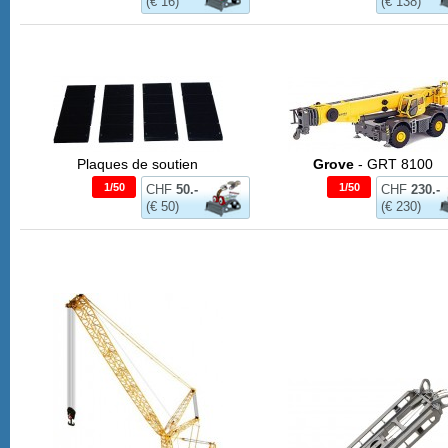
(€ 16)
(€ 138)
Plaques de soutien
Grove
- GRT 8100
1/50
1/50
CHF
50.-
CHF
230.-
(€ 50)
(€ 230)