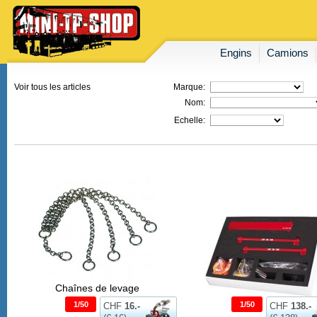
Engins
Camions
Voir tous les articles
Marque:
Nom:
Echelle:
Chaînes de levage
1/50
1/50
CHF
16.-
CHF
138.-