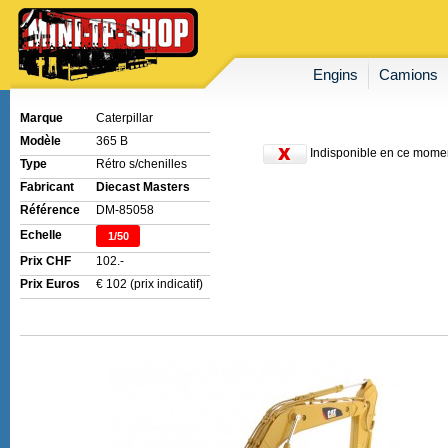
Engins
Camions
Marque
Caterpillar
Modèle
365 B
Indisponible en ce mome
Type
Rétro s/chenilles
Fabricant
Diecast Masters
Référence
DM-85058
Echelle
1/50
Prix CHF
102.-
Prix Euros
€ 102 (prix indicatif)