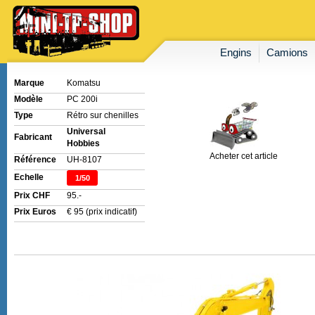
Engins
Camions
Marque
Komatsu
Modèle
PC 200i
Type
Rétro sur chenilles
Universal
Fabricant
Hobbies
Acheter cet article
Référence
UH-8107
Echelle
1/50
Prix CHF
95.-
Prix Euros
€ 95 (prix indicatif)