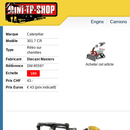
Engins
Camions
Marque
Caterpillar
Modèle
301.7 CR
Rétro sur
Type
chenilles
Fabricant
Diecast Masters
Acheter cet article
Référence
DM-85597
Echelle
1/50
Prix CHF
43.-
Prix Euros
€ 43 (prix indicatif)