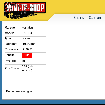
Engins
Camions
Marque
Komatsu
Modèle
D 51 EX
Type
Bouteur
Fabricant
First Gear
Référence
FG-3291
Echelle
1/50
Prix CHF
98.-
€ 98 (prix
Prix Euros
indicatif)
Retour au catalogue