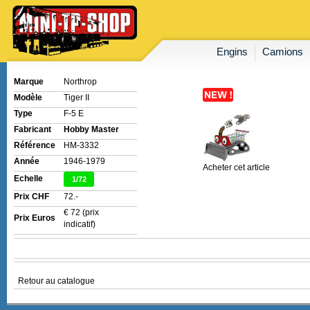
Engins
Camions
Marque
Northrop
Modèle
Tiger II
Type
F-5 E
Fabricant
Hobby Master
Référence
HM-3332
Année
1946-1979
Acheter cet article
Echelle
1/72
Prix CHF
72.-
€ 72 (prix
Prix Euros
indicatif)
Retour au catalogue