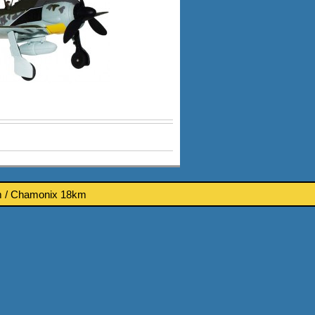
km / Chamonix 18km