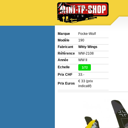
Marque
Focke-Wulf
Modèle
190
Fabricant
Witty Wings
Référence
WW-2108
Année
WW II
Echelle
1/72
Prix CHF
33.-
€ 33 (prix
Prix Euros
indicatif)