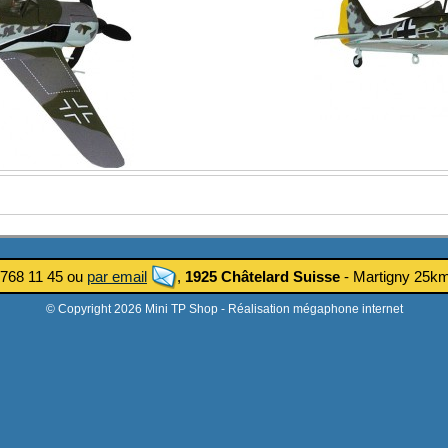
 768 11 45 ou
par email
,
1925 Châtelard Suisse
- Martigny 25
© Copyright 2026 Mini TP Shop -
Réalisation mégaphone internet