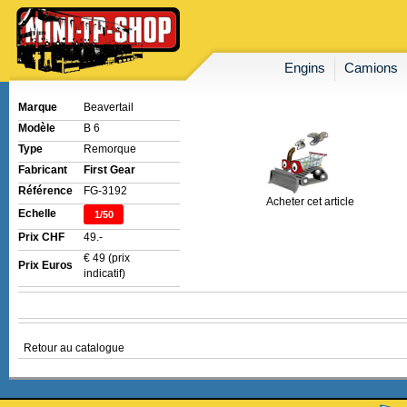
Engins
Camions
Marque
Beavertail
Modèle
B 6
Type
Remorque
Fabricant
First Gear
Référence
FG-3192
Acheter cet article
Echelle
1/50
Prix CHF
49.-
€ 49 (prix
Prix Euros
indicatif)
Retour au catalogue