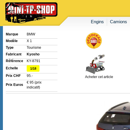
Engins
Camions
Marque
BMW
Modèle
X 1
Type
Tourisme
Fabricant
Kyosho
Référence
KY-8791
Echelle
1/18
Prix CHF
95.-
Acheter cet article
€ 95 (prix
Prix Euros
indicatif)