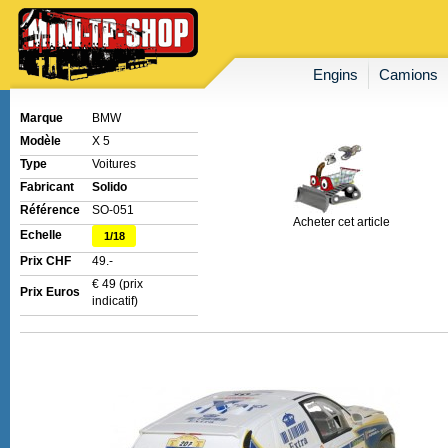
Engins
Camions
Marque
BMW
Modèle
X 5
Type
Voitures
Fabricant
Solido
Référence
SO-051
Acheter cet article
Echelle
1/18
Prix CHF
49.-
€ 49 (prix
Prix Euros
indicatif)