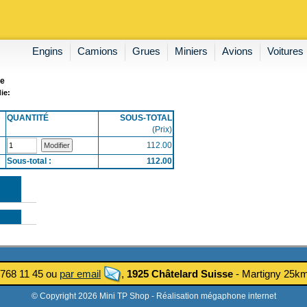
Engins
Camions
Grues
Miniers
Avions
Voitures
ie
ie:
QUANTITÉ
SOUS-TOTAL
(Prix)
112.00
Sous-total :
112.00
 768 11 45 ou
par email
,
1925 Châtelard Suisse
- Martigny 25
© Copyright 2026 Mini TP Shop -
Réalisation mégaphone internet