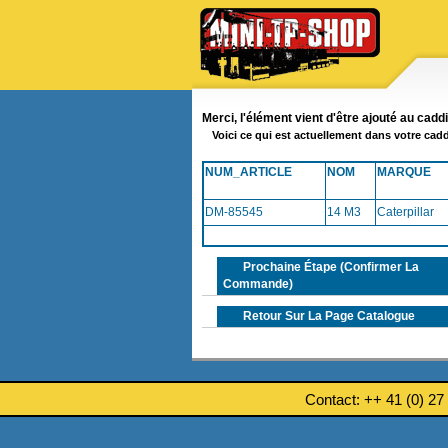
Merci, l'élément vient d'être ajouté au cadd
Voici ce qui est actuellement dans votre cadd
NUM_ARTICLE
NOM
MARQUE
DM-85545
14 M3
Caterpillar
Prochaine Étape (confirmer La
Commande)
Retour Sur La Page Catalogue
Contact: ++ 41 (0) 27