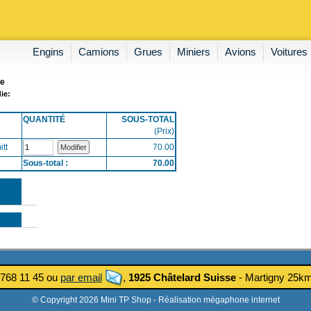
Engins
Camions
Grues
Miniers
Avions
Voitures
ie
ie:
QUANTITÉ
SOUS-TOTAL
(Prix)
tt
70.00
Sous-total :
70.00
 768 11 45 ou
par email
,
1925 Châtelard Suisse
- Martigny 25
© Copyright 2026 Mini TP Shop -
Réalisation mégaphone internet