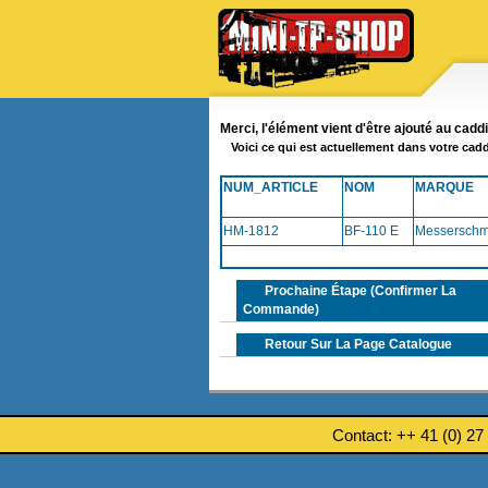
Merci, l'élément vient d'être ajouté au cadd
Voici ce qui est actuellement dans votre cadd
NUM_ARTICLE
NOM
MARQUE
HM-1812
BF-110 E
Messerschmi
Prochaine Étape (confirmer La
Commande)
Retour Sur La Page Catalogue
Contact: ++ 41 (0) 27